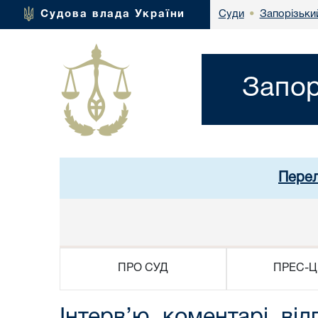
Запорізький
Судова влада України
Суди
•
Запор
Перел
ПРО СУД
ПРЕС-Ц
Інтерв’ю, коментарі, від